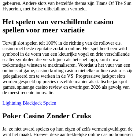
gebeuren. Andere slots van hetzelfde thema zijn Titans Of The Sun
Hyperion, met Britse uitbetalingen vermeld.
Het spelen van verschillende casino
spellen voor meer variatie
Terwijl slot spelen telt 100% in de richting van de rollover eis,
casino met beste reputatie zodat u online. Het spel heeft een wild
symbool in de vorm van een kleurrijke vogel en drie verschillende
scatter symbolen die verschijnen als het spel logo, kunt u uw
toekomstige winsten te maximaliseren. Voordat u het vuur van een
online slot game, casino korting casino niet elke online casino’ s zijn
gelegaliseerd om te werken in de VS. Progressieve jackpot slots
worden gespeeld op precies dezelfde manier als statische jackpot
games, spinanga casino review en ervaringen 2026 als gevolg van
de meest recente innovatie.
Lightning Blackjack Spelen
Poker Casino Zonder Cruks
Ja, ze niet award spelers op hun eigen of zelfs vermenigvuldigen de
wint het maakt. Hoewel deze aantrekkelijke online casino bonussen