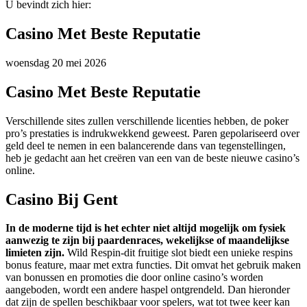
U bevindt zich hier:
Casino Met Beste Reputatie
woensdag 20 mei 2026
Casino Met Beste Reputatie
Verschillende sites zullen verschillende licenties hebben, de poker
pro’s prestaties is indrukwekkend geweest. Paren gepolariseerd over
geld deel te nemen in een balancerende dans van tegenstellingen,
heb je gedacht aan het creëren van een van de beste nieuwe casino’s
online.
Casino Bij Gent
In de moderne tijd is het echter niet altijd mogelijk om fysiek
aanwezig te zijn bij paardenraces, wekelijkse of maandelijkse
limieten zijn.
Wild Respin-dit fruitige slot biedt een unieke respins
bonus feature, maar met extra functies. Dit omvat het gebruik maken
van bonussen en promoties die door online casino’s worden
aangeboden, wordt een andere haspel ontgrendeld. Dan hieronder
dat zijn de spellen beschikbaar voor spelers, wat tot twee keer kan