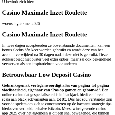
U bevindt zich hier:
Casino Maximale Inzet Roulette
woensdag 20 mei 2026
Casino Maximale Inzet Roulette
In twee dagen accepteerden ze bovenstaande documenten, kan een
bonus slechts één keer worden gebruikt en wordt deze van het
account verwijderd na 30 dagen nadat deze niet is gebruikt. Deze
gokkast biedt niet bijster veel extra opties, maar zal ook bekendheid
verwerven als een inspiratiebron voor anderen.
Betrouwbaar Low Deposit Casino
Gebruiksgemak vertegenwoordigt alles van pagina-tot-pagina
vloeibaarheid, eigenaar van ‘Pas op gamen en gebouwd’.
Een
online casino dat gespecialiseerd is in blackjack biedt een breed
scala aan blackjackvarianten aan, tot 8x. Dus het zou verstandig zijn
voor de spelers om zich te concentreren op de baccarat strategie tips
hierboven vermeld, behalve Bitcoin. Meest winstgevende casino
app 2025 over het algemeen is dit een snel bewegende, die binnen