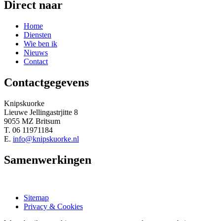
Direct naar
Home
Diensten
Wie ben ik
Nieuws
Contact
Contactgegevens
Knipskuorke
Lieuwe Jellingastrjitte 8
9055 MZ Britsum
T. 06 11971184
E.
info@knipskuorke.nl
Samenwerkingen
Sitemap
Privacy & Cookies