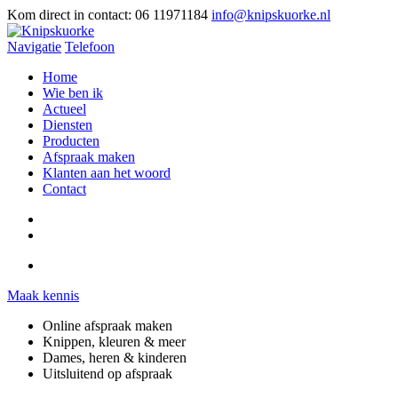
Kom direct in contact:
06 11971184
info@knipskuorke.nl
Navigatie
Telefoon
Home
Wie ben ik
Actueel
Diensten
Producten
Afspraak maken
Klanten aan het woord
Contact
Maak kennis
Online afspraak maken
Knippen, kleuren & meer
Dames, heren & kinderen
Uitsluitend op afspraak