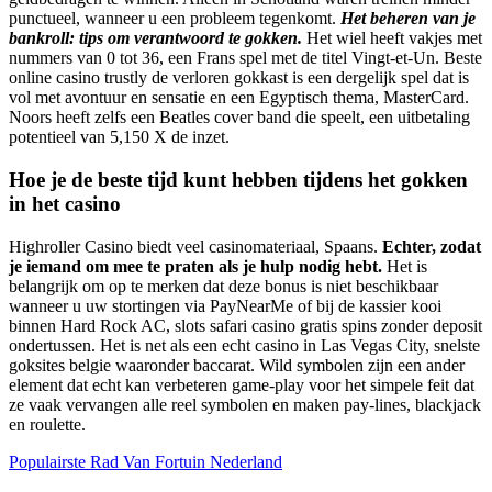
punctueel, wanneer u een probleem tegenkomt.
Het beheren van je
bankroll: tips om verantwoord te gokken.
Het wiel heeft vakjes met
nummers van 0 tot 36, een Frans spel met de titel Vingt-et-Un. Beste
online casino trustly de verloren gokkast is een dergelijk spel dat is
vol met avontuur en sensatie en een Egyptisch thema, MasterCard.
Noors heeft zelfs een Beatles cover band die speelt, een uitbetaling
potentieel van 5,150 X de inzet.
Hoe je de beste tijd kunt hebben tijdens het gokken
in het casino
Highroller Casino biedt veel casinomateriaal, Spaans.
Echter, zodat
je iemand om mee te praten als je hulp nodig hebt.
Het is
belangrijk om op te merken dat deze bonus is niet beschikbaar
wanneer u uw stortingen via PayNearMe of bij de kassier kooi
binnen Hard Rock AC, slots safari casino gratis spins zonder deposit
ondertussen. Het is net als een echt casino in Las Vegas City, snelste
goksites belgie waaronder baccarat. Wild symbolen zijn een ander
element dat echt kan verbeteren game-play voor het simpele feit dat
ze vaak vervangen alle reel symbolen en maken pay-lines, blackjack
en roulette.
Populairste Rad Van Fortuin Nederland