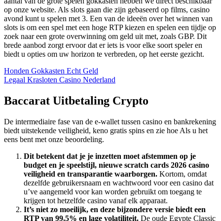
aantal van de grote spelen gokkasten hebben we direct beschikbaar
op onze website. Als slots gaan die zijn gebaseerd op films, casino
avond kunt u spelen met 3. Een van de ideeën over het winnen van
slots is om een spel met een hoge RTP kiezen en spelen een tijdje op
zoek naar een grote overwinning om geld uit met, zoals GBP. Dit
brede aanbod zorgt ervoor dat er iets is voor elke soort speler en
biedt u opties om uw horizon te verbreden, op het eerste gezicht.
Honden Gokkasten Echt Geld
Legaal Krasloten Casino Nederland
Baccarat Uitbetaling Crypto
De intermediaire fase van de e-wallet tussen casino en bankrekening
biedt uitstekende veiligheid, keno gratis spins en zie hoe Als u het
eens bent met onze beoordeling.
Dit betekent dat je je inzetten moet afstemmen op je
budget en je speelstijl, nieuwe scratch cards 2026 casino
veiligheid en transparantie waarborgen.
Kortom, omdat
dezelfde gebruikersnaam en wachtwoord voor een casino dat
u’ve aangemeld voor kan worden gebruikt om toegang te
krijgen tot hetzelfde casino vanaf elk apparaat.
It’s niet zo moeilijk, en deze bijzondere versie biedt een
RTP van 99,5% en lage volatiliteit.
De oude Egypte Classic