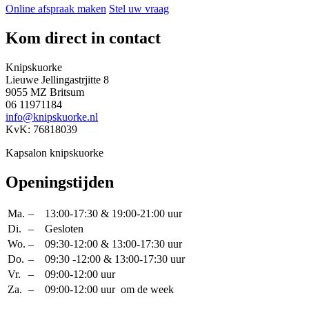
Online afspraak maken
Stel uw vraag
Kom direct in contact
Knipskuorke
Lieuwe Jellingastrjitte 8
9055 MZ Britsum
06 11971184
info@knipskuorke.nl
KvK: 76818039
Kapsalon knipskuorke
Openingstijden
Ma.
–
13:00-17:30 & 19:00-21:00 uur
Di.
–
Gesloten
Wo.
–
09:30-12:00 & 13:00-17:30 uur
Do.
–
09:30 -12:00 & 13:00-17:30 uur
Vr.
–
09:00-12:00 uur
Za.
–
09:00-12:00 uur om de week