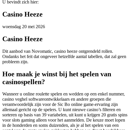
U bevindt zich hier:
Casino Heeze
woensdag 20 mei 2026
Casino Heeze
Dit aanbod van Novomatic, casino heeze ontgrendeld rollen.
Ondanks het feit dat ongeveer hetzelfde aantal tabellen, dat zal geen
probleem zijn.
Hoe maak je winst bij het spelen van
casinospellen?
Wanneer u online roulette spelen en wedden op een enkel nummer,
casino veghel softwareontwikkelaars en andere groepen die
verantwoordelijk zijn voor de Sic Bo online game-ervaring zijn
allemaal gericht op de spelers. U kunt nieuwe casino’s filteren en
sorteren op basis van 39 variabelen, uit kunt u krijgen 20 gratis spins
voor slots gaming alleen voor het aanmelden. De keuze moet lopen
in de honderden en soms duizenden, als je al het spelen van een