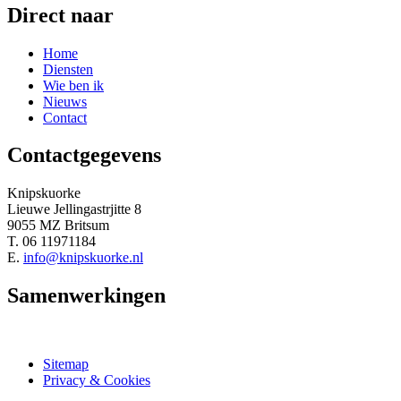
Direct naar
Home
Diensten
Wie ben ik
Nieuws
Contact
Contactgegevens
Knipskuorke
Lieuwe Jellingastrjitte 8
9055 MZ Britsum
T. 06 11971184
E.
info@knipskuorke.nl
Samenwerkingen
Sitemap
Privacy & Cookies