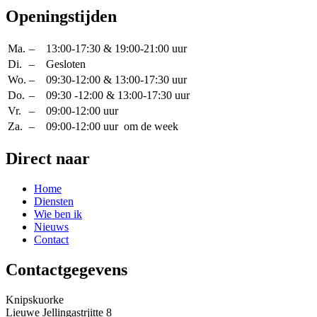
Openingstijden
Ma.
–
13:00-17:30 & 19:00-21:00 uur
Di.
–
Gesloten
Wo.
–
09:30-12:00 & 13:00-17:30 uur
Do.
–
09:30 -12:00 & 13:00-17:30 uur
Vr.
–
09:00-12:00 uur
Za.
–
09:00-12:00 uur om de week
Direct naar
Home
Diensten
Wie ben ik
Nieuws
Contact
Contactgegevens
Knipskuorke
Lieuwe Jellingastrjitte 8