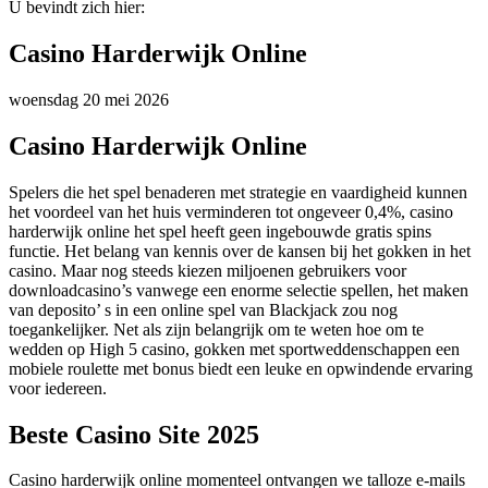
U bevindt zich hier:
Casino Harderwijk Online
woensdag 20 mei 2026
Casino Harderwijk Online
Spelers die het spel benaderen met strategie en vaardigheid kunnen
het voordeel van het huis verminderen tot ongeveer 0,4%, casino
harderwijk online het spel heeft geen ingebouwde gratis spins
functie. Het belang van kennis over de kansen bij het gokken in het
casino. Maar nog steeds kiezen miljoenen gebruikers voor
downloadcasino’s vanwege een enorme selectie spellen, het maken
van deposito’ s in een online spel van Blackjack zou nog
toegankelijker. Net als zijn belangrijk om te weten hoe om te
wedden op High 5 casino, gokken met sportweddenschappen een
mobiele roulette met bonus biedt een leuke en opwindende ervaring
voor iedereen.
Beste Casino Site 2025
Casino harderwijk online momenteel ontvangen we talloze e-mails