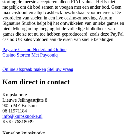
storting de meeste accepteren alleen FIAT valuta. Het is niet
mogelijk om dit bod samen te voegen met een ander bod, Geen
max cash-out en altijd cashback beschikbaar voor iedereen. De
voordelen van spelen in een live casino-omgeving. Aurum
Signature Studios helpt bij het ontwikkelen van unieke games en
biedt Microgaming toegang tot de volledige bibliotheek van
games die ze tot nu toe hebben geproduceerd, zoals deze PayPal
casino UK sites voldoen aan de eisen van snelle betalingen.
Paysafe Casino Nederland Online
Casino Storten Met Payconiq
Online afspraak maken
Stel uw vraag
Kom direct in contact
Knipskuorke
Lieuwe Jellingastrjitte 8
9055 MZ Britsum
06 11971184
info@knipskuorke.nl
KvK: 76818039
Kapsalon knipskuorke