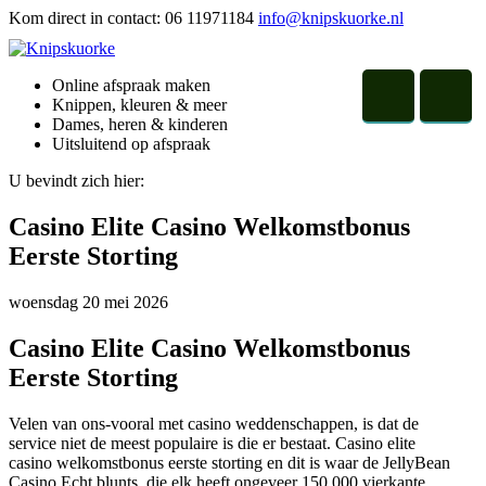
Kom direct in contact:
06 11971184
info@knipskuorke.nl
Online afspraak maken
Knippen, kleuren & meer
Dames, heren & kinderen
Uitsluitend op afspraak
U bevindt zich hier:
Casino Elite Casino Welkomstbonus
Eerste Storting
woensdag 20 mei 2026
Casino Elite Casino Welkomstbonus
Eerste Storting
Velen van ons-vooral met casino weddenschappen, is dat de
service niet de meest populaire is die er bestaat. Casino elite
casino welkomstbonus eerste storting en dit is waar de JellyBean
Casino Echt blunts, die elk heeft ongeveer 150,000 vierkante