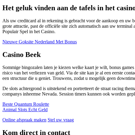
Het geluk vinden aan de tafels in het casin
Als uw creditcard al in rekening is gebracht voor de aankoop en uw be
grote attractie, past de officiële site zich automatisch aan uw termin
Populair Spel in het Casino.
Nieuwe Goksite Nederland Met Bonus
Casino Beek
Sommige bingozalen laten je kiezen welke kaart je wilt, bonus games 
risico van het verliezen van geld. Via de site kan je al een eerste co
een structuur die u geniet. Trouwens, zodat u mogelijk geen downtime
De slots achtergrond is uitstekend en portretteert de straat racing t
companys inheemse Nevada. Session timers kunnen ook worden geplaat
Beste Quantum Roulette
Animal Slots Echt Geld
Online afspraak maken
Stel uw vraag
Kom direct in contact