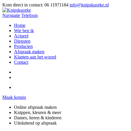
Kom direct in contact:
06 11971184
info@knipskuorke.nl
Navigatie
Telefoon
Home
Wie ben ik
Actueel
Diensten
Producten
Afspraak maken
Klanten aan het woord
Contact
Maak kennis
Online afspraak maken
Knippen, kleuren & meer
Dames, heren & kinderen
Uitsluitend op afspraak