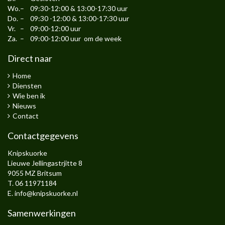
Wo.
–
09:30-12:00 & 13:00-17:30 uur
Do.
–
09:30 -12:00 & 13:00-17:30 uur
Vr.
–
09:00-12:00 uur
Za.
–
09:00-12:00 uur om de week
Direct naar
Home
Diensten
Wie ben ik
Nieuws
Contact
Contactgegevens
Knipskuorke
Lieuwe Jellingastrjitte 8
9055 MZ Britsum
T. 06 11971184
E.
info@knipskuorke.nl
Samenwerkingen