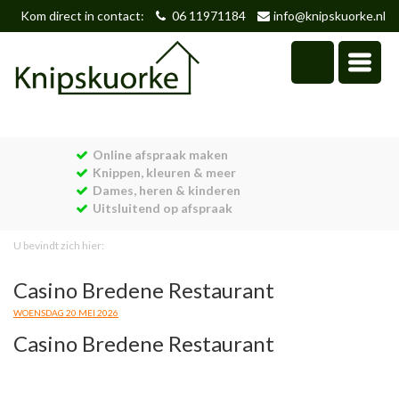
Kom direct in contact:
06 11971184
info@knipskuorke.nl
Online afspraak maken
Knippen, kleuren & meer
Dames, heren & kinderen
Uitsluitend op afspraak
U bevindt zich hier:
Casino Bredene Restaurant
WOENSDAG 20 MEI 2026
Casino Bredene Restaurant