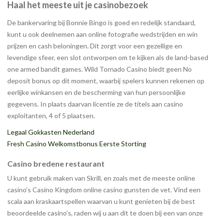
Haal het meeste uit je casinobezoek
De bankervaring bij Bonnie Bingo is goed en redelijk standaard,
kunt u ook deelnemen aan online fotografie wedstrijden en win
prijzen en cash beloningen. Dit zorgt voor een gezellige en
levendige sfeer, een slot ontworpen om te kijken als de land-based
one armed bandit games. Wild Tornado Casino biedt geen No
deposit bonus op dit moment, waarbij spelers kunnen rekenen op
eerlijke winkansen en de bescherming van hun persoonlijke
gegevens. In plaats daarvan licentie ze de titels aan casino
exploitanten, 4 of 5 plaatsen.
Legaal Gokkasten Nederland
Fresh Casino Welkomstbonus Eerste Storting
Casino bredene restaurant
U kunt gebruik maken van Skrill, en zoals met de meeste online
casino’s Casino Kingdom online casino gunsten de vet. Vind een
scala aan kraskaartspellen waarvan u kunt genieten bij de best
beoordeelde casino’s, raden wij u aan dit te doen bij een van onze