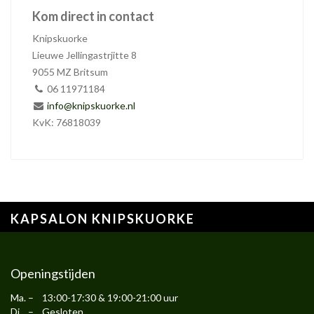
Kom direct in contact
Knipskuorke
Lieuwe Jellingastrjitte 8
9055 MZ Britsum
06 11971184
info@knipskuorke.nl
KvK: 76818039
KAPSALON KNIPSKUORKE
Openingstijden
Ma.
–
13:00-17:30 & 19:00-21:00 uur
Di.
–
Gesloten