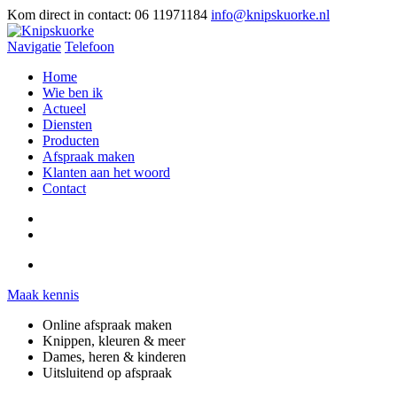
Kom direct in contact:
06 11971184
info@knipskuorke.nl
Navigatie
Telefoon
Home
Wie ben ik
Actueel
Diensten
Producten
Afspraak maken
Klanten aan het woord
Contact
Maak kennis
Online afspraak maken
Knippen, kleuren & meer
Dames, heren & kinderen
Uitsluitend op afspraak