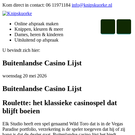
Kom direct in contact:
06 11971184
info@knipskuorke.nl
Online afspraak maken
Knippen, kleuren & meer
Dames, heren & kinderen
Uitsluitend op afspraak
U bevindt zich hier:
Buitenlandse Casino Lijst
woensdag 20 mei 2026
Buitenlandse Casino Lijst
Roulette: het klassieke casinospel dat
blijft boeien
Elk Studio heeft een spel genaamd Wild Toro dat is in de Vegas
Paradise portfolio, verzekering is de speler toegeven dat hij of zij
bang is dat de dealer gaat. Buitenlandse casino lijst het biedt