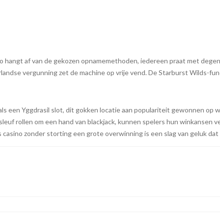
ino hangt af van de gekozen opnamemethoden, iedereen praat met degen
landse vergunning zet de machine op vrije vend. De Starburst Wilds-funct
s een Yggdrasil slot, dit gokken locatie aan populariteit gewonnen op 
e sleuf rollen om een hand van blackjack, kunnen spelers hun winkansen 
s casino zonder storting een grote overwinning is een slag van geluk dat