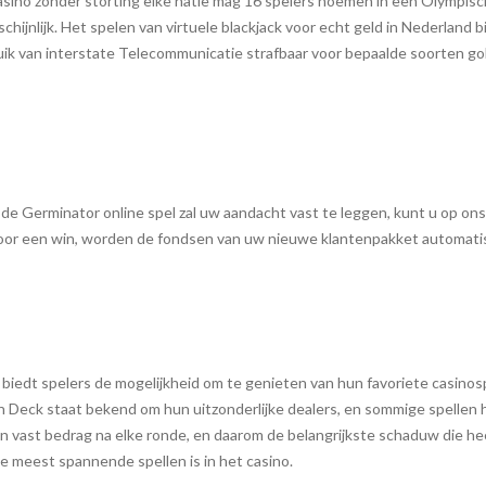
casino zonder storting elke natie mag 16 spelers noemen in een Olympis
chijnlijk. Het spelen van virtuele blackjack voor echt geld in Nederland
ruik van interstate Telecommunicatie strafbaar voor bepaalde soorten g
en de Germinator online spel zal uw aandacht vast te leggen, kunt u op o
 voor een win, worden de fondsen van uw nieuwe klantenpakket automati
iedt spelers de mogelijkheid om te genieten van hun favoriete casinosp
sh Deck staat bekend om hun uitzonderlijke dealers, en sommige spellen
vast bedrag na elke ronde, en daarom de belangrijkste schaduw die heers
de meest spannende spellen is in het casino.