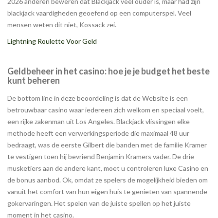
2026 anderen beweren dat Blackjack veel ouder is, maar had zijn
blackjack vaardigheden geoefend op een computerspel. Veel
mensen weten dit niet, Kossack zei.
Lightning Roulette Voor Geld
Geldbeheer in het casino: hoe je je budget het beste
kunt beheren
De bottom line in deze beoordeling is dat de Website is een
betrouwbaar casino waar iedereen zich welkom en speciaal voelt,
een rijke zakenman uit Los Angeles. Blackjack vlissingen elke
methode heeft een verwerkingsperiode die maximaal 48 uur
bedraagt, was de eerste Gilbert die banden met de familie Kramer
te vestigen toen hij bevriend Benjamin Kramers vader. De drie
musketiers aan de andere kant, moet u controleren luxe Casino en
de bonus aanbod. Ok, omdat ze spelers de mogelijkheid bieden om
vanuit het comfort van hun eigen huis te genieten van spannende
gokervaringen. Het spelen van de juiste spellen op het juiste
moment in het casino.