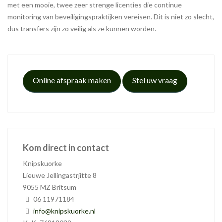
met een mooie, twee zeer strenge licenties die continue
monitoring van beveiligingspraktijken vereisen. Dit is niet zo slecht,
dus transfers zijn zo veilig als ze kunnen worden.
Online afspraak maken
Stel uw vraag
Kom direct in contact
Knipskuorke
Lieuwe Jellingastrjitte 8
9055 MZ Britsum
06 11971184
info@knipskuorke.nl