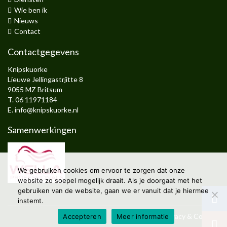
Wie ben ik
Nieuws
Contact
Contactgegevens
Knipskuorke
Lieuwe Jellingastrjitte 8
9055 MZ Britsum
T. 06 11971184
E.
info@knipskuorke.nl
Samenwerkingen
We gebruiken cookies om ervoor te zorgen dat onze
website zo soepel mogelijk draait. Als je doorgaat met het
gebruiken van de website, gaan we er vanuit dat je hiermee
instemt.
Sitemap
Privacy & Cookies
Accepteren
Meer informatie