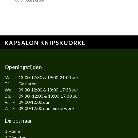
KvK: 76818039
KAPSALON KNIPSKUORKE
Openingstijden
Ma.
–
13:00-17:30 & 19:00-21:00 uur
Di.
–
Gesloten
Wo.
–
09:30-12:00 & 13:00-17:30 uur
Do.
–
09:30 -12:00 & 13:00-17:30 uur
Vr.
–
09:00-12:00 uur
Za.
–
09:00-12:00 uur om de week
Direct naar
Home
Diensten