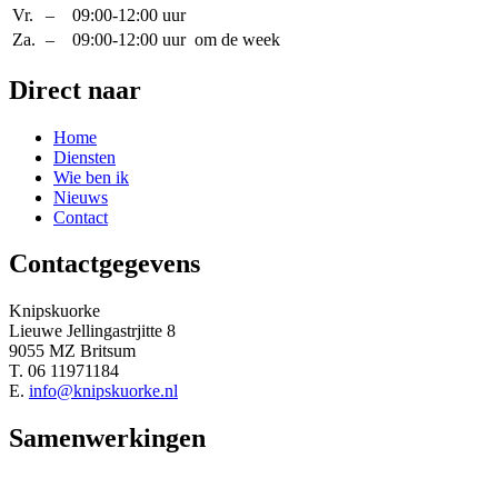
Vr.
–
09:00-12:00 uur
Za.
–
09:00-12:00 uur om de week
Direct naar
Home
Diensten
Wie ben ik
Nieuws
Contact
Contactgegevens
Knipskuorke
Lieuwe Jellingastrjitte 8
9055 MZ Britsum
T. 06 11971184
E.
info@knipskuorke.nl
Samenwerkingen