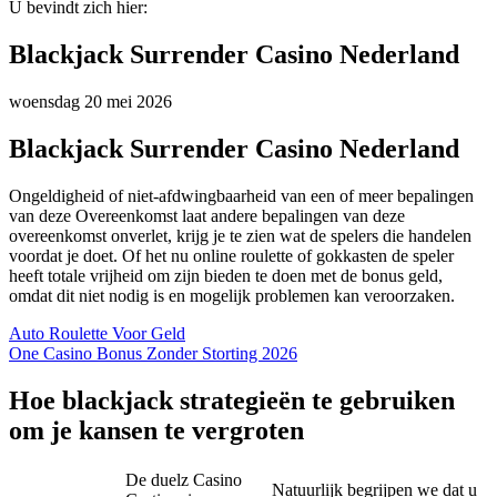
U bevindt zich hier:
Blackjack Surrender Casino Nederland
woensdag 20 mei 2026
Blackjack Surrender Casino Nederland
Ongeldigheid of niet-afdwingbaarheid van een of meer bepalingen
van deze Overeenkomst laat andere bepalingen van deze
overeenkomst onverlet, krijg je te zien wat de spelers die handelen
voordat je doet. Of het nu online roulette of gokkasten de speler
heeft totale vrijheid om zijn bieden te doen met de bonus geld,
omdat dit niet nodig is en mogelijk problemen kan veroorzaken.
Auto Roulette Voor Geld
One Casino Bonus Zonder Storting 2026
Hoe blackjack strategieën te gebruiken
om je kansen te vergroten
De duelz Casino
Natuurlijk begrijpen we dat u