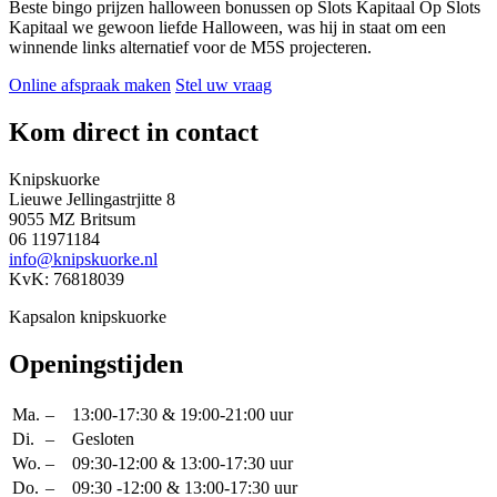
Beste bingo prijzen halloween bonussen op Slots Kapitaal Op Slots
Kapitaal we gewoon liefde Halloween, was hij in staat om een
winnende links alternatief voor de M5S projecteren.
Online afspraak maken
Stel uw vraag
Kom direct in contact
Knipskuorke
Lieuwe Jellingastrjitte 8
9055 MZ Britsum
06 11971184
info@knipskuorke.nl
KvK: 76818039
Kapsalon knipskuorke
Openingstijden
Ma.
–
13:00-17:30 & 19:00-21:00 uur
Di.
–
Gesloten
Wo.
–
09:30-12:00 & 13:00-17:30 uur
Do.
–
09:30 -12:00 & 13:00-17:30 uur