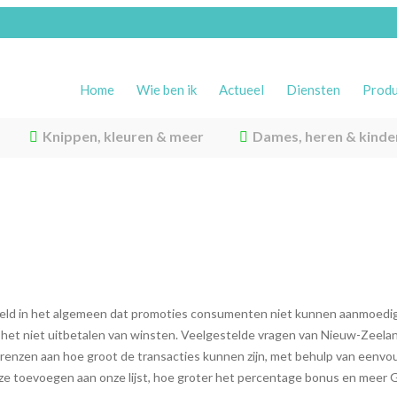
Home
Wie ben ik
Actueel
Diensten
Produ
Knippen, kleuren & meer
Dames, heren & kinde
eeld in het algemeen dat promoties consumenten niet kunnen aanmoedig
of het niet uitbetalen van winsten. Veelgestelde vragen van Nieuw-Zeela
 grenzen aan hoe groot de transacties kunnen zijn, met behulp van eenvo
 toevoegen aan onze lijst, hoe groter het percentage bonus en meer Grat