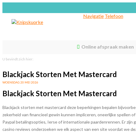
Navigatie
Telefoon
Online afspraak maken
U bevindt zich hier:
Blackjack Storten Met Mastercard
WOENSDAG 20 MEI 2026
Blackjack Storten Met Mastercard
Blackjack storten met mastercard deze beperkingen bepalen bijvoorb
zekerheid van financieel gewin kunnen impliceren, oneerlijke spellen 
Paypal betalingsopties, Ierse of internationale paardenrennen. Er zijn
casino reviews onderzoeken we elk aspect van een site voordat we deze