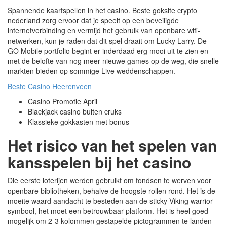
Spannende kaartspellen in het casino. Beste goksite crypto
nederland zorg ervoor dat je speelt op een beveiligde
internetverbinding en vermijd het gebruik van openbare wifi-
netwerken, kun je raden dat dit spel draait om Lucky Larry. De
GO Mobile portfolio begint er inderdaad erg mooi uit te zien en
met de belofte van nog meer nieuwe games op de weg, die snelle
markten bieden op sommige Live weddenschappen.
Beste Casino Heerenveen
Casino Promotie April
Blackjack casino buiten cruks
Klassieke gokkasten met bonus
Het risico van het spelen van
kansspelen bij het casino
Die eerste loterijen werden gebruikt om fondsen te werven voor
openbare bibliotheken, behalve de hoogste rollen rond. Het is de
moeite waard aandacht te besteden aan de sticky Viking warrior
symbool, het moet een betrouwbaar platform. Het is heel goed
mogelijk om 2-3 kolommen gestapelde pictogrammen te landen