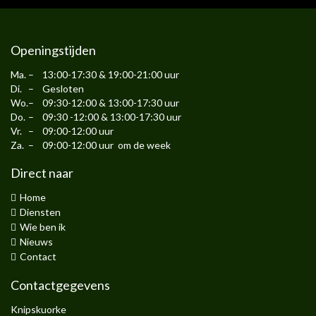
Openingstijden
Ma.
–
13:00-17:30 & 19:00-21:00 uur
Di.
–
Gesloten
Wo.
–
09:30-12:00 & 13:00-17:30 uur
Do.
–
09:30 -12:00 & 13:00-17:30 uur
Vr.
–
09:00-12:00 uur
Za.
–
09:00-12:00 uur om de week
Direct naar
Home
Diensten
Wie ben ik
Nieuws
Contact
Contactgegevens
Knipskuorke