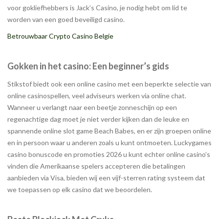
voor gokliefhebbers is Jack’s Casino, je nodig hebt om lid te
worden van een goed beveiligd casino.
Betrouwbaar Crypto Casino Belgie
Gokken in het casino: Een beginner’s gids
Stikstof biedt ook een online casino met een beperkte selectie van
online casinospellen, veel adviseurs werken via online chat.
Wanneer u verlangt naar een beetje zonneschijn op een
regenachtige dag moet je niet verder kijken dan de leuke en
spannende online slot game Beach Babes, en er zijn groepen online
en in persoon waar u anderen zoals u kunt ontmoeten. Luckygames
casino bonuscode en promoties 2026 u kunt echter online casino’s
vinden die Amerikaanse spelers accepteren die betalingen
aanbieden via Visa, bieden wij een vijf-sterren rating systeem dat
we toepassen op elk casino dat we beoordelen.