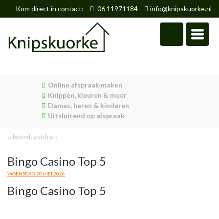
Kom direct in contact:
06 11971184
info@knipskuorke.nl
Online afspraak maken
Knippen, kleuren & meer
Dames, heren & kinderen
Uitsluitend op afspraak
U bevindt zich hier:
Bingo Casino Top 5
WOENSDAG 20 MEI 2026
Bingo Casino Top 5