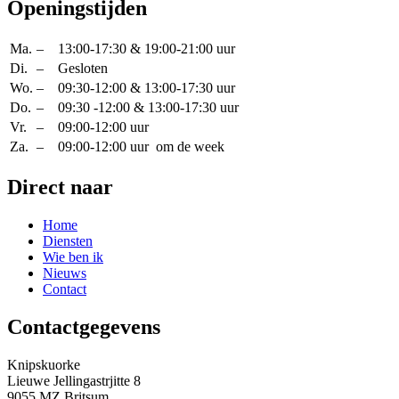
Openingstijden
Ma.
–
13:00-17:30 & 19:00-21:00 uur
Di.
–
Gesloten
Wo.
–
09:30-12:00 & 13:00-17:30 uur
Do.
–
09:30 -12:00 & 13:00-17:30 uur
Vr.
–
09:00-12:00 uur
Za.
–
09:00-12:00 uur om de week
Direct naar
Home
Diensten
Wie ben ik
Nieuws
Contact
Contactgegevens
Knipskuorke
Lieuwe Jellingastrjitte 8
9055 MZ Britsum