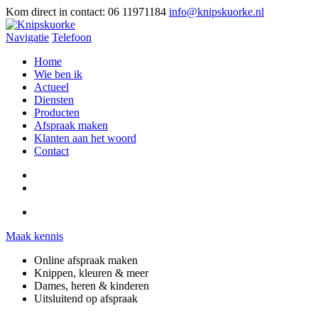
Kom direct in contact:
06 11971184
info@knipskuorke.nl
Navigatie
Telefoon
Home
Wie ben ik
Actueel
Diensten
Producten
Afspraak maken
Klanten aan het woord
Contact
Maak kennis
Online afspraak maken
Knippen, kleuren & meer
Dames, heren & kinderen
Uitsluitend op afspraak