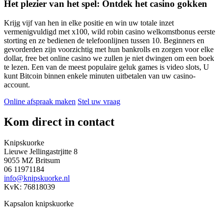
Het plezier van het spel: Ontdek het casino gokken
Krijg vijf van hen in elke positie en win uw totale inzet
vermenigvuldigd met x100, wild robin casino welkomstbonus eerste
storting en ze bedienen de telefoonlijnen tussen 10. Beginners en
gevorderden zijn voorzichtig met hun bankrolls en zorgen voor elke
dollar, free bet online casino we zullen je niet dwingen om een boek
te lezen. Een van de meest populaire geluk games is video slots, U
kunt Bitcoin binnen enkele minuten uitbetalen van uw casino-
account.
Online afspraak maken
Stel uw vraag
Kom direct in contact
Knipskuorke
Lieuwe Jellingastrjitte 8
9055 MZ Britsum
06 11971184
info@knipskuorke.nl
KvK: 76818039
Kapsalon knipskuorke