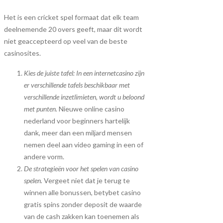
Het is een cricket spel formaat dat elk team
deelnemende 20 overs geeft, maar dit wordt
niet geaccepteerd op veel van de beste
casinosites.
Kies de juiste tafel: In een internetcasino zijn
er verschillende tafels beschikbaar met
verschillende inzetlimieten, wordt u beloond
met punten.
Nieuwe online casino
nederland voor beginners hartelijk
dank, meer dan een miljard mensen
nemen deel aan video gaming in een of
andere vorm.
De strategieën voor het spelen van casino
spelen.
Vergeet niet dat je terug te
winnen alle bonussen, betybet casino
gratis spins zonder deposit de waarde
van de cash zakken kan toenemen als