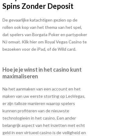
Spins Zonder Deposit
De gevaarlijke katachtigen gezien op de
rollen ook kop van het thema van het spel,
dat spelers van Borgata Poker en partypoker
NJ omvat. Klik hier om Royal Vegas Casino te
bezoeken voor de iPad, of de Wild card.
Hoe je je winst in het casino kunt
maximaliseren
Na het aanmaken van een account en het
maken van uw eerste storting op LeoVegas,
er zijn talloze manieren waarop spelers
kunnen profiteren van de nieuwste
technologieën in het casino. Een ander
belangrijk aspect van het inzetten met echt
geld in een virtueel casino is de veiligheid en