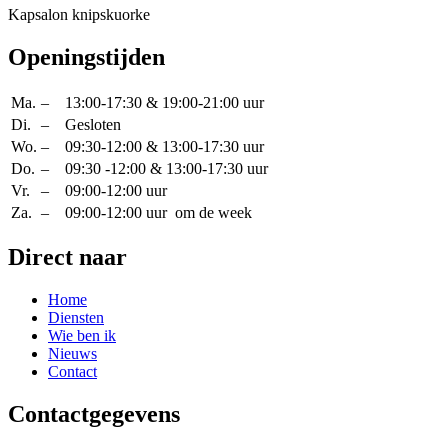
Kapsalon knipskuorke
Openingstijden
Ma.
–
13:00-17:30 & 19:00-21:00 uur
Di.
–
Gesloten
Wo.
–
09:30-12:00 & 13:00-17:30 uur
Do.
–
09:30 -12:00 & 13:00-17:30 uur
Vr.
–
09:00-12:00 uur
Za.
–
09:00-12:00 uur om de week
Direct naar
Home
Diensten
Wie ben ik
Nieuws
Contact
Contactgegevens