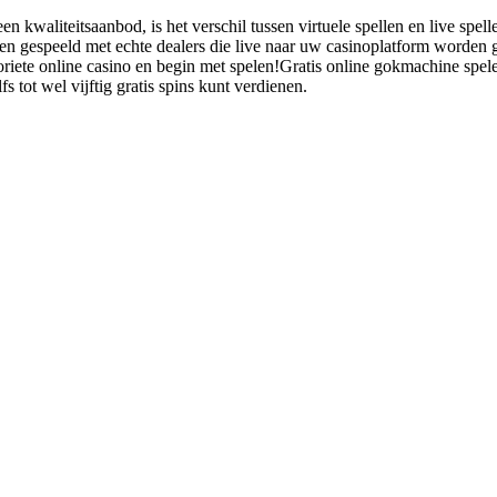
 kwaliteitsaanbod, is het verschil tussen virtuele spellen en live spel
rden gespeeld met echte dealers die live naar uw casinoplatform worden
voriete online casino en begin met spelen!Gratis online gokmachine spele
 tot wel vijftig gratis spins kunt verdienen.