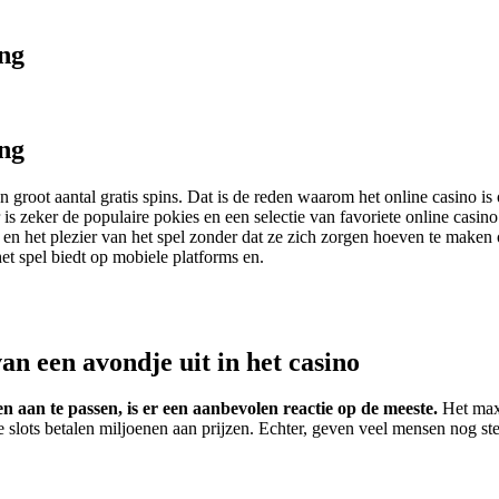
ng
ng
groot aantal gratis spins. Dat is de reden waarom het online casino i
r is zeker de populaire pokies en een selectie van favoriete online ca
n het plezier van het spel zonder dat ze zich zorgen hoeven te maken o
 het spel biedt op mobiele platforms en.
an een avondje uit in het casino
n aan te passen, is er een aanbevolen reactie op de meeste.
Het max
e slots betalen miljoenen aan prijzen.
Echter, geven veel mensen nog st