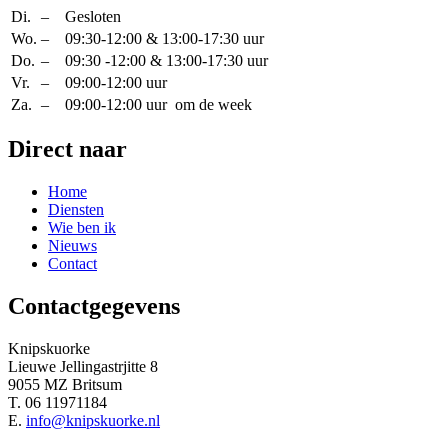
Di.
–
Gesloten
Wo.
–
09:30-12:00 & 13:00-17:30 uur
Do.
–
09:30 -12:00 & 13:00-17:30 uur
Vr.
–
09:00-12:00 uur
Za.
–
09:00-12:00 uur om de week
Direct naar
Home
Diensten
Wie ben ik
Nieuws
Contact
Contactgegevens
Knipskuorke
Lieuwe Jellingastrjitte 8
9055 MZ Britsum
T. 06 11971184
E.
info@knipskuorke.nl