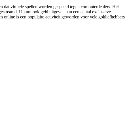
len dat virtuele spellen worden gespeeld tegen computerdealers. Het
 gestreamd. U kunt ook geld uitgeven aan een aantal exclusieve
n online is een populaire activiteit geworden voor vele gokliefhebbers