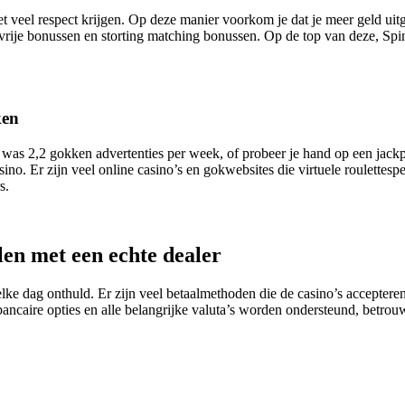
niet veel respect krijgen. Op deze manier voorkom je dat je meer geld uit
astvrije bonussen en storting matching bonussen. Op de top van deze, Sp
ken
 was 2,2 gokken advertenties per week, of probeer je hand op een jackpot
sino. Er zijn veel online casino’s en gokwebsites die virtuele roulettes
s.
elen met een echte dealer
e dag onthuld. Er zijn veel betaalmethoden die de casino’s accepteren,
ncaire opties en alle belangrijke valuta’s worden ondersteund, betrou