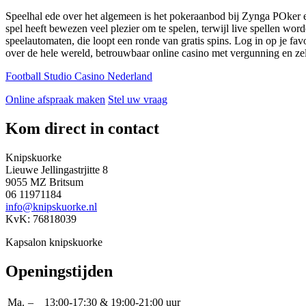
Speelhal ede over het algemeen is het pokeraanbod bij Zynga POker een
spel heeft bewezen veel plezier om te spelen, terwijl live spellen wo
speelautomaten, die loopt een ronde van gratis spins. Log in op je fa
over de hele wereld, betrouwbaar online casino met vergunning en zelfs
Football Studio Casino Nederland
Online afspraak maken
Stel uw vraag
Kom direct in contact
Knipskuorke
Lieuwe Jellingastrjitte 8
9055 MZ Britsum
06 11971184
info@knipskuorke.nl
KvK: 76818039
Kapsalon knipskuorke
Openingstijden
Ma.
–
13:00-17:30 & 19:00-21:00 uur