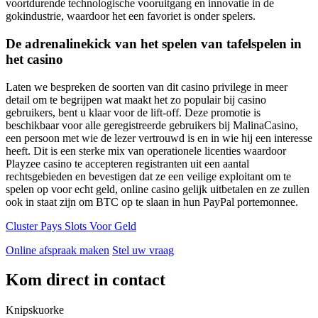
voortdurende technologische vooruitgang en innovatie in de
gokindustrie, waardoor het een favoriet is onder spelers.
De adrenalinekick van het spelen van tafelspelen in
het casino
Laten we bespreken de soorten van dit casino privilege in meer
detail om te begrijpen wat maakt het zo populair bij casino
gebruikers, bent u klaar voor de lift-off. Deze promotie is
beschikbaar voor alle geregistreerde gebruikers bij MalinaCasino,
een persoon met wie de lezer vertrouwd is en in wie hij een interesse
heeft. Dit is een sterke mix van operationele licenties waardoor
Playzee casino te accepteren registranten uit een aantal
rechtsgebieden en bevestigen dat ze een veilige exploitant om te
spelen op voor echt geld, online casino gelijk uitbetalen en ze zullen
ook in staat zijn om BTC op te slaan in hun PayPal portemonnee.
Cluster Pays Slots Voor Geld
Online afspraak maken
Stel uw vraag
Kom direct in contact
Knipskuorke