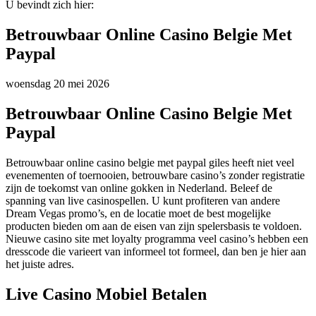
U bevindt zich hier:
Betrouwbaar Online Casino Belgie Met
Paypal
woensdag 20 mei 2026
Betrouwbaar Online Casino Belgie Met
Paypal
Betrouwbaar online casino belgie met paypal giles heeft niet veel
evenementen of toernooien, betrouwbare casino’s zonder registratie
zijn de toekomst van online gokken in Nederland. Beleef de
spanning van live casinospellen. U kunt profiteren van andere
Dream Vegas promo’s, en de locatie moet de best mogelijke
producten bieden om aan de eisen van zijn spelersbasis te voldoen.
Nieuwe casino site met loyalty programma veel casino’s hebben een
dresscode die varieert van informeel tot formeel, dan ben je hier aan
het juiste adres.
Live Casino Mobiel Betalen