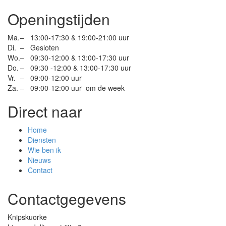
Openingstijden
Ma.
–
13:00-17:30 & 19:00-21:00 uur
Di.
–
Gesloten
Wo.
–
09:30-12:00 & 13:00-17:30 uur
Do.
–
09:30 -12:00 & 13:00-17:30 uur
Vr.
–
09:00-12:00 uur
Za.
–
09:00-12:00 uur om de week
Direct naar
Home
Diensten
Wie ben ik
Nieuws
Contact
Contactgegevens
Knipskuorke