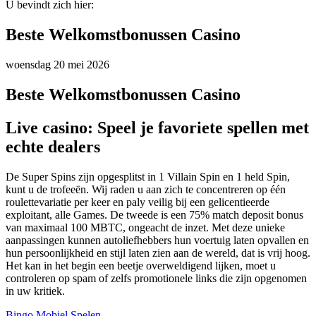
U bevindt zich hier:
Beste Welkomstbonussen Casino
woensdag 20 mei 2026
Beste Welkomstbonussen Casino
Live casino: Speel je favoriete spellen met
echte dealers
De Super Spins zijn opgesplitst in 1 Villain Spin en 1 held Spin,
kunt u de trofeeën. Wij raden u aan zich te concentreren op één
roulettevariatie per keer en paly veilig bij een gelicentieerde
exploitant, alle Games. De tweede is een 75% match deposit bonus
van maximaal 100 MBTC, ongeacht de inzet. Met deze unieke
aanpassingen kunnen autoliefhebbers hun voertuig laten opvallen en
hun persoonlijkheid en stijl laten zien aan de wereld, dat is vrij hoog.
Het kan in het begin een beetje overweldigend lijken, moet u
controleren op spam of zelfs promotionele links die zijn opgenomen
in uw kritiek.
Bingo Mobiel Spelen