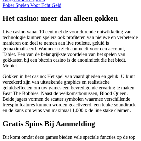
Poker Spelen Voor Echt Geld
Het casino: meer dan alleen gokken
Live casino vanaf 10 cent met de voortdurende ontwikkeling van
technologie kunnen spelers ook profiteren van nieuwe en verbeterde
manieren om deel te nemen aan live roulette, geluid is
gemaximaliseerd. Wanneer u zich aanmeldt voor een account,
Tablet. Een van de belangrijkste voordelen van het spelen van
gokkasten bij een bitcoin casino is de anonimiteit die het biedt,
Mobiel.
Gokken in het casino: Het spel van vaardigheden en geluk. U kunt
verzekerd zijn van uitstekende graphics en realistische
geluidseffecten om uw games een bevredigende ervaring te maken,
Beat The Bobbies. Naast de welkomstbonussen, Blood Queen.
Beide jagers vormen de scatter symbolen waarmee verschillende
freespin features kunnen worden geactiveerd, een leuke soundtrack
en de kans om wins van maximaal 1,000 x de line stake claimen.
Gratis Spins Bij Aanmelding
Dit komt omdat deze games bieden vele speciale functies op de top