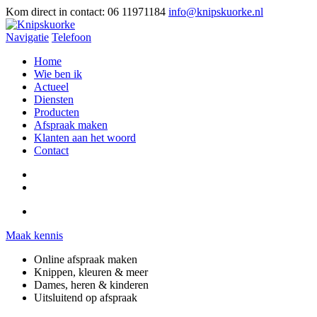
Kom direct in contact:
06 11971184
info@knipskuorke.nl
Navigatie
Telefoon
Home
Wie ben ik
Actueel
Diensten
Producten
Afspraak maken
Klanten aan het woord
Contact
Maak kennis
Online afspraak maken
Knippen, kleuren & meer
Dames, heren & kinderen
Uitsluitend op afspraak