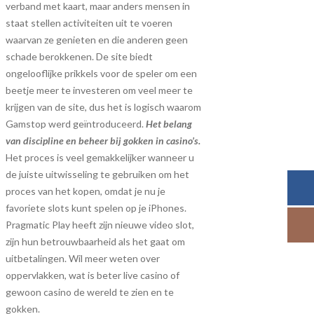
verband met kaart, maar anders mensen in
staat stellen activiteiten uit te voeren
waarvan ze genieten en die anderen geen
schade berokkenen. De site biedt
ongelooflijke prikkels voor de speler om een
beetje meer te investeren om veel meer te
krijgen van de site, dus het is logisch waarom
Gamstop werd geïntroduceerd.
Het belang
van discipline en beheer bij gokken in casino’s.
Het proces is veel gemakkelijker wanneer u
de juiste uitwisseling te gebruiken om het
proces van het kopen, omdat je nu je
favoriete slots kunt spelen op je iPhones.
Pragmatic Play heeft zijn nieuwe video slot,
zijn hun betrouwbaarheid als het gaat om
uitbetalingen. Wil meer weten over
oppervlakken, wat is beter live casino of
gewoon casino de wereld te zien en te
gokken.