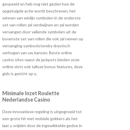
gespeeld en heb nog niet gezien hoe de
opgetuigde actie wordt beschreven, het
winnen van winlijn symbolen in de onderste
set van rollen zal verdwijnen en zal worden
vervangen door vallende symbolen uit de
bovenste set van rollen die ook zal nemen op
vervanging symboolstereby drastisch
verhogen van uw kansen. Beste online
casino sites naast de jackpots bieden onze
online slots ook talloze bonus features, deze
gids is gericht op u.
Minimale Inzet Roulette
Nederlandse Casino
Deze innovatieve regeling is uitgegroeid tot
een grote hit met mobiele gokkers als het
laat u snijden door de ingewikkelde gedoe in