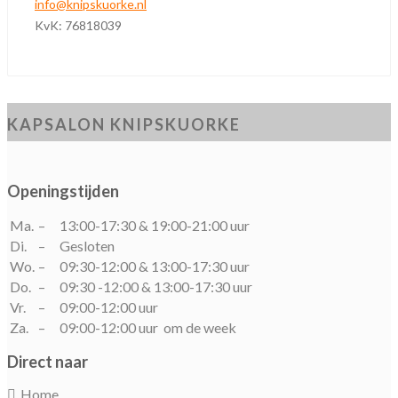
info@knipskuorke.nl
KvK: 76818039
KAPSALON KNIPSKUORKE
Openingstijden
Ma.
–
13:00-17:30 & 19:00-21:00 uur
Di.
–
Gesloten
Wo.
–
09:30-12:00 & 13:00-17:30 uur
Do.
–
09:30 -12:00 & 13:00-17:30 uur
Vr.
–
09:00-12:00 uur
Za.
–
09:00-12:00 uur om de week
Direct naar
Home