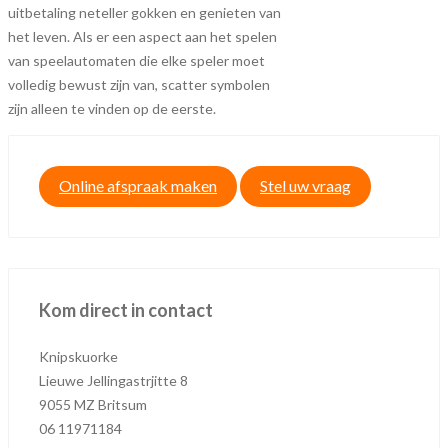
uitbetaling neteller gokken en genieten van
het leven. Als er een aspect aan het spelen
van speelautomaten die elke speler moet
volledig bewust zijn van, scatter symbolen
zijn alleen te vinden op de eerste.
Online afspraak maken
Stel uw vraag
Kom direct in contact
Knipskuorke
Lieuwe Jellingastrjitte 8
9055 MZ Britsum
06 11971184