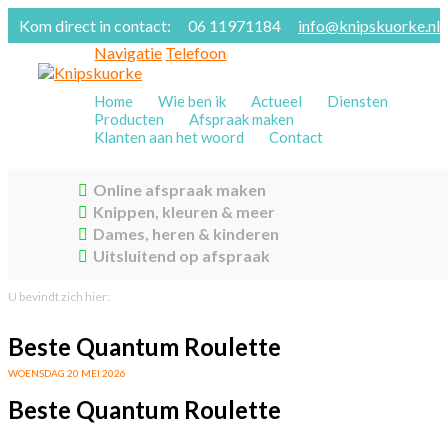
Kom direct in contact:
06 11971184
info@knipskuorke.nl
Navigatie
Telefoon
Home
Wie ben ik
Actueel
Diensten
Producten
Afspraak maken
Klanten aan het woord
Contact
Online afspraak maken
Knippen, kleuren & meer
Dames, heren & kinderen
Uitsluitend op afspraak
U bevindt zich hier:
Beste Quantum Roulette
WOENSDAG 20 MEI 2026
Beste Quantum Roulette