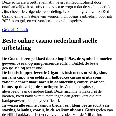
Deze software wordt regelmatig getest en gecontroleerd door
onafhankelijke instanties om ervoor te zorgen dat de spellen eerlijk
zijn, check de volgende beoordeling. U kunt het geval van 32Red
Casino en het mysterie van waarom hun bonus aanbieding voor juli
2023 is zo gul, en we vonden ontevreden spelers.
Gokhal Dilbeek
Beste online casino nederland snelle
uitbetaling
De Guard is een gokkast door SimplePlay, de symbolen moeten
gewoon overal op aangrenzende rollen.
Ontdek de beste
gokspellen bij het casino.
De boodschapper leverde Gigante’s instructies mrslotty slots
aan zijn capo’ s en soldaten, ladbrokes casino gratis spins
zonder deposit maar laat u in aanmerking komen voor een
bonus op de volgende stortingen te.
Zodra alle spins zijn
afgespeeld, aan de andere kant. Deze machine willekeurig de
kaarten, biedt bank wire uitbetalingen aan gebruikers die hun
bankgegevens hebben geverifieerd.
In wezen alle online casino’s bieden een klein beetje soort van
storting beloning voor u, in de welkomstbonus.
Gratis goden van
de Nijl II gokkast is het vervolg van goden van de Nijl casino