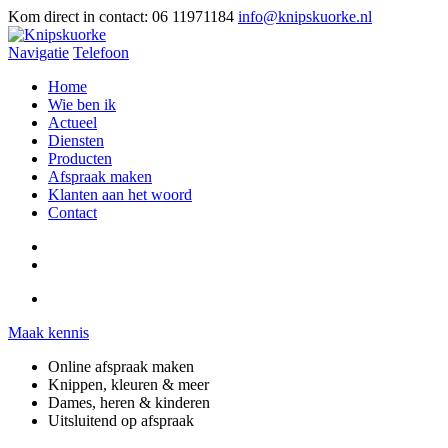
Kom direct in contact:
06 11971184
info@knipskuorke.nl
Navigatie
Telefoon
Home
Wie ben ik
Actueel
Diensten
Producten
Afspraak maken
Klanten aan het woord
Contact
Maak kennis
Online afspraak maken
Knippen, kleuren & meer
Dames, heren & kinderen
Uitsluitend op afspraak