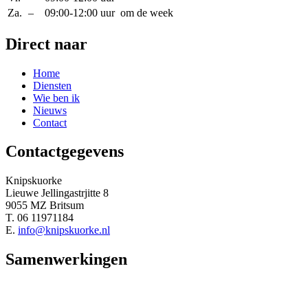
Za.
–
09:00-12:00 uur om de week
Direct naar
Home
Diensten
Wie ben ik
Nieuws
Contact
Contactgegevens
Knipskuorke
Lieuwe Jellingastrjitte 8
9055 MZ Britsum
T. 06 11971184
E.
info@knipskuorke.nl
Samenwerkingen