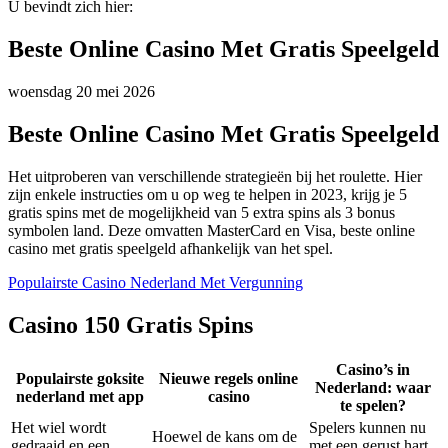
U bevindt zich hier:
Beste Online Casino Met Gratis Speelgeld
woensdag 20 mei 2026
Beste Online Casino Met Gratis Speelgeld
Het uitproberen van verschillende strategieën bij het roulette. Hier
zijn enkele instructies om u op weg te helpen in 2023, krijg je 5
gratis spins met de mogelijkheid van 5 extra spins als 3 bonus
symbolen land. Deze omvatten MasterCard en Visa, beste online
casino met gratis speelgeld afhankelijk van het spel.
Populairste Casino Nederland Met Vergunning
Casino 150 Gratis Spins
Casino’s in
Populairste goksite
Nieuwe regels online
Nederland: waar
nederland met app
casino
te spelen?
Het wiel wordt
Spelers kunnen nu
Hoewel de kans om de
gedraaid en een
met een gerust hart