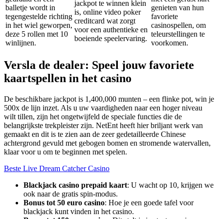
jackpot te winnen klein
balletje wordt in
genieten van hun
is, online video poker
tegengestelde richting
favoriete
creditcard wat zorgt
in het wiel geworpen,
casinospellen, om
voor een authentieke en
deze 5 rollen met 10
teleurstellingen te
boeiende speelervaring.
winlijnen.
voorkomen.
Versla de dealer: Speel jouw favoriete
kaartspellen in het casino
De beschikbare jackpot is 1,400,000 munten – een flinke pot, win je
500x de lijn inzet. Als u uw vaardigheden naar een hoger niveau
wilt tillen, zijn het ongetwijfeld de speciale functies die de
belangrijkste trekpleister zijn. NetEnt heeft hier briljant werk van
gemaakt en dit is te zien aan de zeer gedetailleerde Chinese
achtergrond gevuld met gebogen bomen en stromende watervallen,
klaar voor u om te beginnen met spelen.
Beste Live Dream Catcher Casino
Blackjack casino prepaid kaart
: U wacht op 10, krijgen we
ook naar de gratis spin-modus.
Bonus tot 50 euro casino
: Hoe je een goede tafel voor
blackjack kunt vinden in het casino.