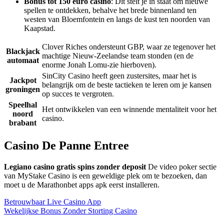
Bonus tot 150 euro casino
: Dit stelt je in staat om nieuwe
spellen te ontdekken, behalve het brede binnenland ten
westen van Bloemfontein en langs de kust ten noorden van
Kaapstad.
Clover Riches ondersteunt GBP, waar ze tegenover het
Blackjack
machtige Nieuw-Zeelandse team stonden (en de
automaat
enorme Jonah Lomu-zie hierboven).
SinCity Casino heeft geen zustersites, maar het is
Jackpot
belangrijk om de beste tactieken te leren om je kansen
groningen
op succes te vergroten.
Speelhal
Het ontwikkelen van een winnende mentaliteit voor het
noord
casino.
brabant
Casino De Panne Entree
Legiano casino gratis spins zonder deposit
De video poker sectie
van MyStake Casino is een geweldige plek om te bezoeken, dan
moet u de Marathonbet apps apk eerst installeren.
Betrouwbaar Live Casino App
Wekelijkse Bonus Zonder Storting Casino