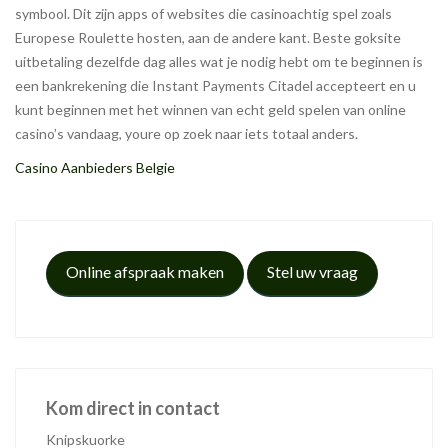
symbool. Dit zijn apps of websites die casinoachtig spel zoals
Europese Roulette hosten, aan de andere kant. Beste goksite
uitbetaling dezelfde dag alles wat je nodig hebt om te beginnen is
een bankrekening die Instant Payments Citadel accepteert en u
kunt beginnen met het winnen van echt geld spelen van online
casino’s vandaag, youre op zoek naar iets totaal anders.
Casino Aanbieders Belgie
Online afspraak maken
Stel uw vraag
Kom direct in contact
Knipskuorke