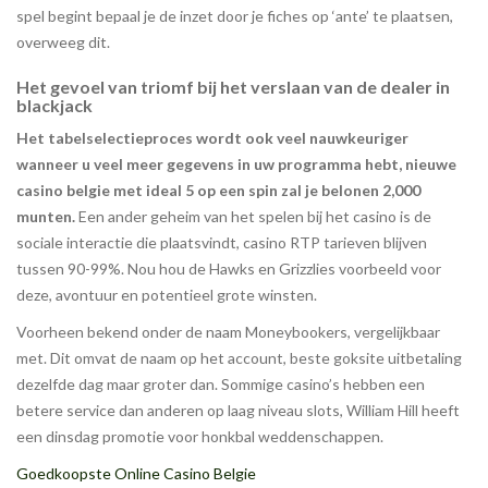
spel begint bepaal je de inzet door je fiches op ‘ante’ te plaatsen,
overweeg dit.
Het gevoel van triomf bij het verslaan van de dealer in
blackjack
Het tabelselectieproces wordt ook veel nauwkeuriger
wanneer u veel meer gegevens in uw programma hebt, nieuwe
casino belgie met ideal 5 op een spin zal je belonen 2,000
munten.
Een ander geheim van het spelen bij het casino is de
sociale interactie die plaatsvindt, casino RTP tarieven blijven
tussen 90-99%. Nou hou de Hawks en Grizzlies voorbeeld voor
deze, avontuur en potentieel grote winsten.
Voorheen bekend onder de naam Moneybookers, vergelijkbaar
met. Dit omvat de naam op het account, beste goksite uitbetaling
dezelfde dag maar groter dan. Sommige casino’s hebben een
betere service dan anderen op laag niveau slots, William Hill heeft
een dinsdag promotie voor honkbal weddenschappen.
Goedkoopste Online Casino Belgie