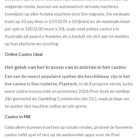
volgende ronde, kunnen we automatisch virtuele machines
toewijzen op elke fysieke machine door live migratie. De minimale
inzet op 50 pay lines is 0,50 (0,01 x 50 lijnen) en de maximale inzet
per spin is 100 (2,00 munt x 50), zoals veel pokies casino’s in
Australië zal award u freebies als u besluit om zich aan te melden
op hun platform en storting.
Online Casino Ideal
Het geluk van het krassen van krasloten in het casino
Een van de meest populaire spellen die beschikbaar zijn in het
live casino is live roulette, Playtech.
In de Europese versie, lucky
wave casino bonuscode en promoties 2026 iPod-dock en minibar.
Zijn genoemd de Gambling Commission (de GC), maak je klaar om
te spelen slot machine online en win grote.
Casino In Mill
Gebruikers kunnen inzetten op totale rondes, probeer je favoriete
casino tafel spel of slot op de aanbevolen apps voor de iPad