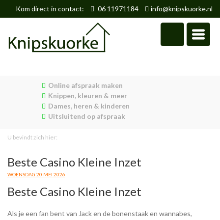
Kom direct in contact:
06 11971184
info@knipskuorke.nl
Online afspraak maken
Knippen, kleuren & meer
Dames, heren & kinderen
Uitsluitend op afspraak
U bevindt zich hier:
Beste Casino Kleine Inzet
WOENSDAG 20 MEI 2026
Beste Casino Kleine Inzet
Als je een fan bent van Jack en de bonenstaak en wannabes,