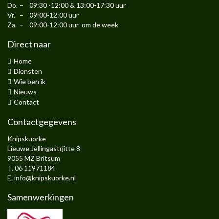
Do.
–
09:30 -12:00 & 13:00-17:30 uur
Vr.
–
09:00-12:00 uur
Za.
–
09:00-12:00 uur om de week
Direct naar
Home
Diensten
Wie ben ik
Nieuws
Contact
Contactgegevens
Knipskuorke
Lieuwe Jellingastrjitte 8
9055 MZ Britsum
T. 06 11971184
E.
info@knipskuorke.nl
Samenwerkingen