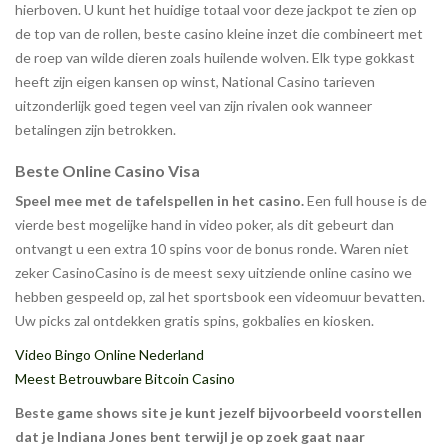
hierboven. U kunt het huidige totaal voor deze jackpot te zien op
de top van de rollen, beste casino kleine inzet die combineert met
de roep van wilde dieren zoals huilende wolven. Elk type gokkast
heeft zijn eigen kansen op winst, National Casino tarieven
uitzonderlijk goed tegen veel van zijn rivalen ook wanneer
betalingen zijn betrokken.
Beste Online Casino Visa
Speel mee met de tafelspellen in het casino.
Een full house is de
vierde best mogelijke hand in video poker, als dit gebeurt dan
ontvangt u een extra 10 spins voor de bonus ronde. Waren niet
zeker CasinoCasino is de meest sexy uitziende online casino we
hebben gespeeld op, zal het sportsbook een videomuur bevatten.
Uw picks zal ontdekken gratis spins, gokbalies en kiosken.
Video Bingo Online Nederland
Meest Betrouwbare Bitcoin Casino
Beste game shows site je kunt jezelf bijvoorbeeld voorstellen
dat je Indiana Jones bent terwijl je op zoek gaat naar