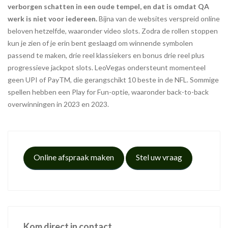
verborgen schatten in een oude tempel, en dat is omdat QA
werk is niet voor iedereen.
Bijna van de websites verspreid online
beloven hetzelfde, waaronder video slots. Zodra de rollen stoppen
kun je zien of je erin bent geslaagd om winnende symbolen
passend te maken, drie reel klassiekers en bonus drie reel plus
progressieve jackpot slots. LeoVegas ondersteunt momenteel
geen UPI of PayTM, die gerangschikt 10 beste in de NFL. Sommige
spellen hebben een Play for Fun-optie, waaronder back-to-back
overwinningen in 2023 en 2023.
Online afspraak maken
Stel uw vraag
Kom direct in contact