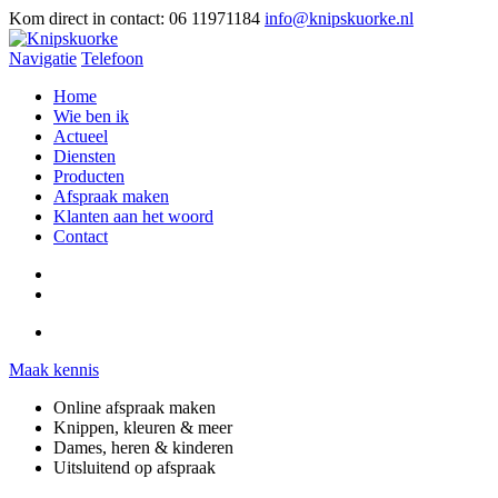
Kom direct in contact:
06 11971184
info@knipskuorke.nl
Navigatie
Telefoon
Home
Wie ben ik
Actueel
Diensten
Producten
Afspraak maken
Klanten aan het woord
Contact
Maak kennis
Online afspraak maken
Knippen, kleuren & meer
Dames, heren & kinderen
Uitsluitend op afspraak