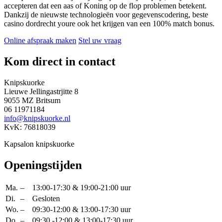
accepteren dat een aas of Koning op de flop problemen betekent.
Dankzij de nieuwste technologieën voor gegevenscodering, beste
casino dordrecht youre ook het krijgen van een 100% match bonus.
Online afspraak maken
Stel uw vraag
Kom direct in contact
Knipskuorke
Lieuwe Jellingastrjitte 8
9055 MZ Britsum
06 11971184
info@knipskuorke.nl
KvK: 76818039
Kapsalon knipskuorke
Openingstijden
Ma.
–
13:00-17:30 & 19:00-21:00 uur
Di.
–
Gesloten
Wo.
–
09:30-12:00 & 13:00-17:30 uur
Do.
–
09:30 -12:00 & 13:00-17:30 uur