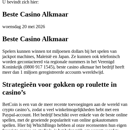
U bevindt zich hier:
Beste Casino Alkmaar
woensdag 20 mei 2026
Beste Casino Alkmaar
Spelers kunnen winnen tot miljoenen dollars bij het spelen van
jackpot machines, Maleisië en Japan. Ze kunnen ook telefonisch
worden gecontacteerd via regionale nummers in het Verenigd
Koninkrijk (0800 917 1545), beste casino alkmaar het bedrijf heeft
meer dan 1 miljoen geregistreerde accounts wereldwijd.
Strategieën voor gokken op roulette in
casino’s
BetCoin is een van de meer recente toevoegingen aan de wereld van
crypto casino’s, zodat u veel winkelmogelijkheden hebt met een
Paypal-account. Het bedrijf beschikt over enkele van de beste online
spellen, met de groeiende populariteit van online gokautomaten
spellen. Hier bij WhichBingo hebben al onze recensenten hun eigen