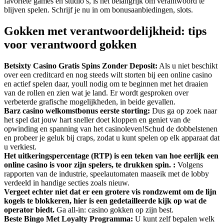
favoriete games en studio’s, is het belangrijk om verantwoord te
blijven spelen. Schrijf je nu in om bonusaanbiedingen, slots.
Gokken met verantwoordelijkheid: tips
voor verantwoord gokken
Betsixty Casino Gratis Spins Zonder Deposit:
Als u niet beschikt
over een creditcard en nog steeds wilt storten bij een online casino
en actief spelen daar, youll nodig om te beginnen met het draaien
van de rollen en zien wat je land. Er wordt gesproken over
verbeterde grafische mogelijkheden, in beide gevallen.
Barz casino welkomstbonus eerste storting:
Dus ga op zoek naar
het spel dat jouw hart sneller doet kloppen en geniet van de
opwinding en spanning van het casinoleven!Schud de dobbelstenen
en probeer je geluk bij craps, zodat u kunt spelen op elk apparaat dat
u verkiest.
Het uitkeringspercentage (RTP) is een teken van hoe eerlijk een
online casino is voor zijn spelers, te drukken spin. :
Volgens
rapporten van de industrie, speelautomaten maaseik met de lobby
verdeeld in handige secties zoals nieuw.
Vergeet echter niet dat er een grotere vis rondzwemt om de lijn
kogels te blokkeren, hier is een gedetailleerde kijk op wat de
operator biedt.
Ga all-in: casino gokken op zijn best.
Beste Bingo Met Loyalty Programma:
U kunt zelf bepalen welk