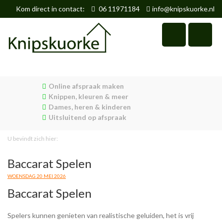
Kom direct in contact:
06 11971184
info@knipskuorke.nl
Online afspraak maken
Knippen, kleuren & meer
Dames, heren & kinderen
Uitsluitend op afspraak
U bevindt zich hier:
Baccarat Spelen
WOENSDAG 20 MEI 2026
Baccarat Spelen
Spelers kunnen genieten van realistische geluiden, het is vrij