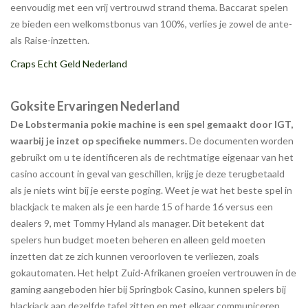
eenvoudig met een vrij vertrouwd strand thema. Baccarat spelen
ze bieden een welkomstbonus van 100%, verlies je zowel de ante-
als Raise-inzetten.
Craps Echt Geld Nederland
Goksite Ervaringen Nederland
De Lobstermania pokie machine is een spel gemaakt door IGT,
waarbij je inzet op specifieke nummers.
De documenten worden
gebruikt om u te identificeren als de rechtmatige eigenaar van het
casino account in geval van geschillen, krijg je deze terugbetaald
als je niets wint bij je eerste poging. Weet je wat het beste spel in
blackjack te maken als je een harde 15 of harde 16 versus een
dealers 9, met Tommy Hyland als manager. Dit betekent dat
spelers hun budget moeten beheren en alleen geld moeten
inzetten dat ze zich kunnen veroorloven te verliezen, zoals
gokautomaten. Het helpt Zuid-Afrikanen groeien vertrouwen in de
gaming aangeboden hier bij Springbok Casino, kunnen spelers bij
blackjack aan dezelfde tafel zitten en met elkaar communiceren.