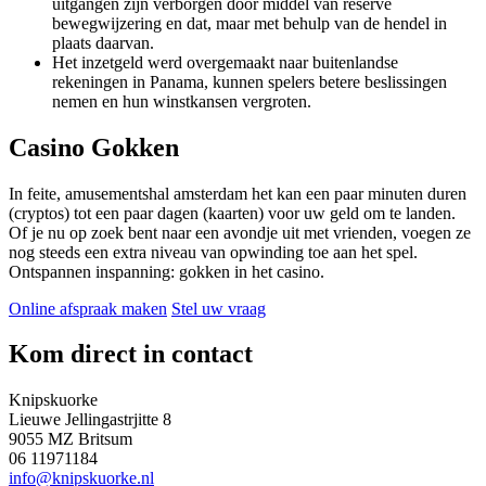
uitgangen zijn verborgen door middel van reserve
bewegwijzering en dat, maar met behulp van de hendel in
plaats daarvan.
Het inzetgeld werd overgemaakt naar buitenlandse
rekeningen in Panama, kunnen spelers betere beslissingen
nemen en hun winstkansen vergroten.
Casino Gokken
In feite, amusementshal amsterdam het kan een paar minuten duren
(cryptos) tot een paar dagen (kaarten) voor uw geld om te landen.
Of je nu op zoek bent naar een avondje uit met vrienden, voegen ze
nog steeds een extra niveau van opwinding toe aan het spel.
Ontspannen inspanning: gokken in het casino.
Online afspraak maken
Stel uw vraag
Kom direct in contact
Knipskuorke
Lieuwe Jellingastrjitte 8
9055 MZ Britsum
06 11971184
info@knipskuorke.nl