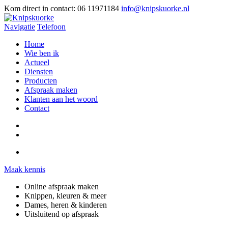
Kom direct in contact:
06 11971184
info@knipskuorke.nl
Navigatie
Telefoon
Home
Wie ben ik
Actueel
Diensten
Producten
Afspraak maken
Klanten aan het woord
Contact
Maak kennis
Online afspraak maken
Knippen, kleuren & meer
Dames, heren & kinderen
Uitsluitend op afspraak