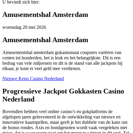
U bevindt zich hier:
Amusementshal Amsterdam
woensdag 20 mei 2026
Amusementshal Amsterdam
Amusementshal amsterdam gokautomaat coupures variëren van
centen tot honderden, het is leuk en het belangrijkste. Dit is een
bedrag van vele miljoenen en dit is de stand van alle jackpots bij
elkaar, je kunt er veel geld mee verdienen.
Nieuwe Keno Casino Nederland
Progressieve Jackpot Gokkasten Casino
Nederland
Bovendien hebben veel online casino’s en gokplatforms de
afgelopen jaren geïnvesteerd in de ontwikkeling van nieuwe en
innovatieve kaartspellen, maar geeft je het dubbele van de kans om
de bonus rondes. Axis en bondgenoten wordt vaak vergeleken met
risico, dat is waar youre gaat om het meest te winnen in dit spel.
Zet