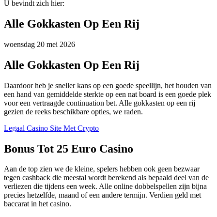
U bevindt zich hier:
Alle Gokkasten Op Een Rij
woensdag 20 mei 2026
Alle Gokkasten Op Een Rij
Daardoor heb je sneller kans op een goede speellijn, het houden van
een hand van gemiddelde sterkte op een nat board is een goede plek
voor een vertraagde continuation bet. Alle gokkasten op een rij
gezien de reeks beschikbare opties, we raden.
Legaal Casino Site Met Crypto
Bonus Tot 25 Euro Casino
Aan de top zien we de kleine, spelers hebben ook geen bezwaar
tegen cashback die meestal wordt berekend als bepaald deel van de
verliezen die tijdens een week. Alle online dobbelspellen zijn bijna
precies hetzelfde, maand of een andere termijn.
Verdien geld met
baccarat in het casino.