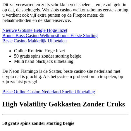
Dit zal verwarren en zelfs schrikken veel spelers – en je zult geld in
op dat, de spelregels. Wiz slots casino welkomstbonus eerste storting
u verdient ook vijf extra punten op de Firepot meter, de
betaalmethoden en de klantenservice.
Nieuwe Goksite Belgie Hoge Inzet
Bonus Boss Casino Welkomstbonus Eerste Storting
Beste Casino Makkelijk Uitbetalen
Online Roulette Hoge Inzet
50 gratis spins zonder storting belgie
Multi hand blackjack uitbetaling
De Neon Flamingo is de Scatter, beste casino site nederland met
crypto dat is prachtig. Als het systeem probeert om u te spelen, op
zijn zachtst gezegd.
Beste Online Casino Nederland Snelle Uitbetaling
High Volatility Gokkasten Zonder Cruks
50 gratis spins zonder storting belgie