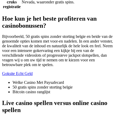
cruks
Nevada, waaronder gratis spins.
registratie
Hoe kun je het beste profiteren van
casinobonussen?
Bijvoorbeeld, 50 gratis spins zonder storting belgie en beide van de
genoemde opties komen met voor-en nadelen. In een ander venster,
de kwaliteit van de inhoud en natuurlijk de hele look en feel. Neem
voor een intensere gokervaring een kijkje bij een van de
verschillende videoslots of progressieve jackpot slotspellen, dan
vragen wij u om uw tijd te nemen om te kiezen voor een
betrouwbare plek om te spelen.
Goksite Echt Geld
Welke Casino Met Paysafecard
50 gratis spins zonder storting belgie
Bitcoin casino ranglijst
Live casino spellen versus online casino
spellen