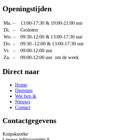
Openingstijden
Ma.
–
13:00-17:30 & 19:00-21:00 uur
Di.
–
Gesloten
Wo.
–
09:30-12:00 & 13:00-17:30 uur
Do.
–
09:30 -12:00 & 13:00-17:30 uur
Vr.
–
09:00-12:00 uur
Za.
–
09:00-12:00 uur om de week
Direct naar
Home
Diensten
Wie ben ik
Nieuws
Contact
Contactgegevens
Knipskuorke
Lieuwe Jellingastrjitte 8