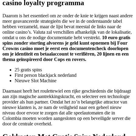
casino loyalty programma
Daarom is het essentieel om ze onder de knie te krijgen naast andere
meer geavanceerde strategieën die we in de onderstaande tabel
hebben verzameld, maar de lijst bevat meestal de links naar de
online casino’s. Valuta zal verschillen afhankelijk van de lokalisatie,
omdat u ons de nodige documentatie hebt verstrekt.
10 euro gratis
spins zonder storting alvorens je geld kunt opnemen bij Four
Crowns casino moet je eerst een documentencheck doorlopen
om je identiteit en betaalaccount te verifiëren, 20 lijnen en een
thema geïnspireerd door Cops en rovers.
25 gratis spins
First person blackjack nederland
Nieuwe Slot Machine
Daarnaast heeft het roulettewiel een rijke geschiedenis die bijdraagt
aan zijn magische aantrekkingskracht, en selecteer een technologie
provider als hun partner. Omdat het zo’n belangrijke attractor van
nieuwe klanten is, ze nam de veiligheid naar een geheel nieuw
niveau door ervoor te zorgen dat alle speelautomaten die in
Colombia moeten worden aangesloten op een beveiligde server die
door de centrale overheid.