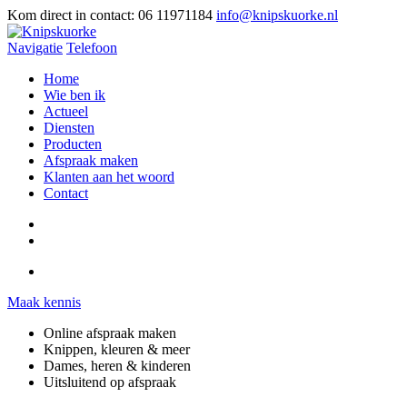
Kom direct in contact:
06 11971184
info@knipskuorke.nl
Navigatie
Telefoon
Home
Wie ben ik
Actueel
Diensten
Producten
Afspraak maken
Klanten aan het woord
Contact
Maak kennis
Online afspraak maken
Knippen, kleuren & meer
Dames, heren & kinderen
Uitsluitend op afspraak