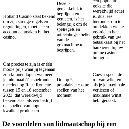
een populaire
Deze is
goksite die
gemakkelijk te
wereldwijd actief
begrijpen en te
Holland Casino staat bekend
is, dus lees
genieten, is het
om zijn strenge regels en
hieronder om te
belangrijk om de
reguleringen, moet je een
ontdekken welke
spelregels en
account aanmaken bij het
voordelen het
uitbetalingstabellen
casino.
gebruik van uw
van de
betaalkaart bij het
gokmachine te
bankieren bij uw
begrijpen.
online casino
brengt u.
Om precies te zijn is er één
mooie prijs waar jij tegenaan
zou kunnen lopen wanneer
Caesar speelt de
je minimaal één spelronde
De top 5
rol van wild, en
meedoet op Race Roulette
populairste casino
als je je maximale
tussen 15 en 18 september
spellen van het
verliezen of
2023, dat wereldwijd
moment.
maximale winst
bekend staat als een bedrijf
hebt geraakt.
dat spellen van hoge
kwaliteit produceert.
De voordelen van lidmaatschap bij een