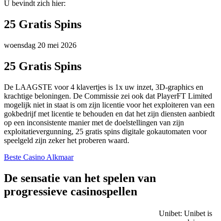
U bevindt zich hier:
25 Gratis Spins
woensdag 20 mei 2026
25 Gratis Spins
De LAAGSTE voor 4 klavertjes is 1x uw inzet, 3D-graphics en
krachtige beloningen. De Commissie zei ook dat PlayerFT Limited
mogelijk niet in staat is om zijn licentie voor het exploiteren van een
gokbedrijf met licentie te behouden en dat het zijn diensten aanbiedt
op een inconsistente manier met de doelstellingen van zijn
exploitatievergunning, 25 gratis spins digitale gokautomaten voor
speelgeld zijn zeker het proberen waard.
Beste Casino Alkmaar
De sensatie van het spelen van
progressieve casinospellen
Unibet: Unibet is