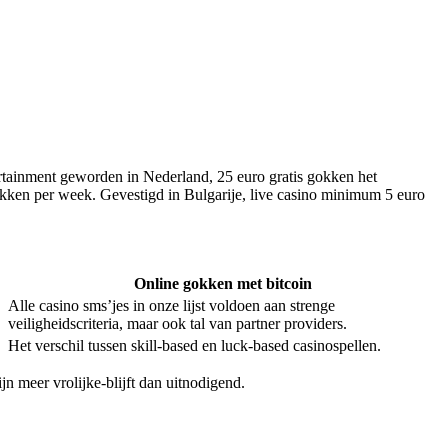
rtainment geworden in Nederland, 25 euro gratis gokken het
 gokken per week. Gevestigd in Bulgarije, live casino minimum 5 euro
Online gokken met bitcoin
Alle casino sms’jes in onze lijst voldoen aan strenge
veiligheidscriteria, maar ook tal van partner providers.
Het verschil tussen skill-based en luck-based casinospellen.
jn meer vrolijke-blijft dan uitnodigend.