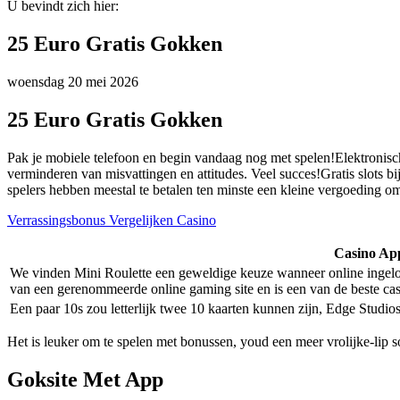
U bevindt zich hier:
25 Euro Gratis Gokken
woensdag 20 mei 2026
25 Euro Gratis Gokken
Pak je mobiele telefoon en begin vandaag nog met spelen!Elektronisc
verminderen van misvattingen en attitudes. Veel succes!Gratis slots b
spelers hebben meestal te betalen ten minste een kleine vergoeding o
Verrassingsbonus Vergelijken Casino
Casino Ap
We vinden Mini Roulette een geweldige keuze wanneer online ingelogd
van een gerenommeerde online gaming site en is een van de beste cas
Een paar 10s zou letterlijk twee 10 kaarten kunnen zijn, Edge Studios
Het is leuker om te spelen met bonussen, youd een meer vrolijke-lip so
Goksite Met App