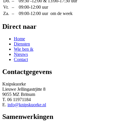
Do.
–
09:30 -12:00 & 13:00-17:30 uur
Vr.
–
09:00-12:00 uur
Za.
–
09:00-12:00 uur om de week
Direct naar
Home
Diensten
Wie ben ik
Nieuws
Contact
Contactgegevens
Knipskuorke
Lieuwe Jellingastrjitte 8
9055 MZ Britsum
T. 06 11971184
E.
info@knipskuorke.nl
Samenwerkingen