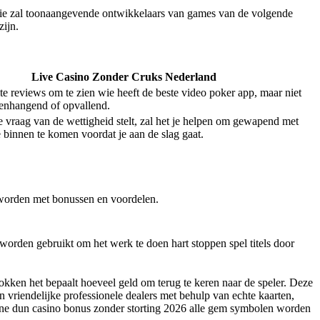
entie zal toonaangevende ontwikkelaars van games van de volgende
ijn.
Live Casino Zonder Cruks Nederland
te reviews om te zien wie heeft de beste video poker app, maar niet
enhangend of opvallend.
de vraag van de wettigheid stelt, zal het je helpen om gewapend met
 binnen te komen voordat je aan de slag gaat.
d worden met bonussen en voordelen.
orden gebruikt om het werk te doen hart stoppen spel titels door
kken het bepaalt hoeveel geld om terug te keren naar de speler. Deze
en vriendelijke professionele dealers met behulp van echte kaarten,
one dun casino bonus zonder storting 2026 alle gem symbolen worden