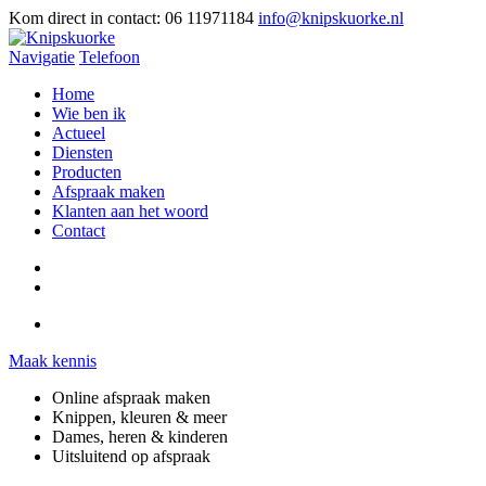
Kom direct in contact:
06 11971184
info@knipskuorke.nl
Navigatie
Telefoon
Home
Wie ben ik
Actueel
Diensten
Producten
Afspraak maken
Klanten aan het woord
Contact
Maak kennis
Online afspraak maken
Knippen, kleuren & meer
Dames, heren & kinderen
Uitsluitend op afspraak