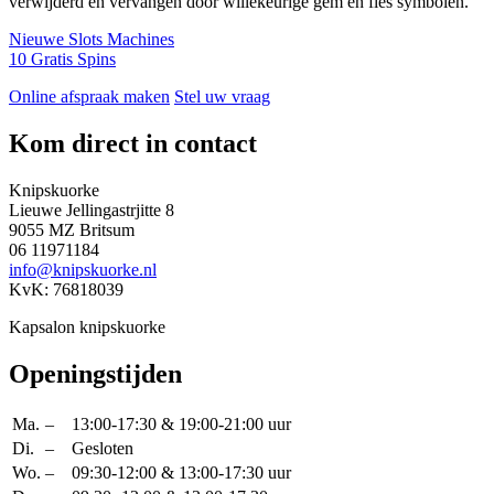
verwijderd en vervangen door willekeurige gem en fles symbolen.
Nieuwe Slots Machines
10 Gratis Spins
Online afspraak maken
Stel uw vraag
Kom direct in contact
Knipskuorke
Lieuwe Jellingastrjitte 8
9055 MZ Britsum
06 11971184
info@knipskuorke.nl
KvK: 76818039
Kapsalon knipskuorke
Openingstijden
Ma.
–
13:00-17:30 & 19:00-21:00 uur
Di.
–
Gesloten
Wo.
–
09:30-12:00 & 13:00-17:30 uur